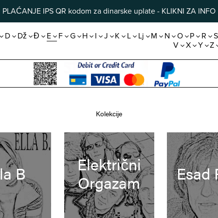
PLAĆANJE IPS QR kodom za dinarske uplate - KLIKNI ZA INFO
D
Dž
Đ
E
F
G
H
I
J
K
L
Lj
M
N
O
P
R
V
X
Y
Z
Kolekcije
Električni
la B
Esad 
Orgazam