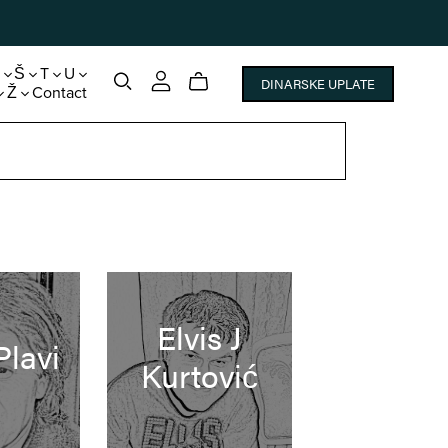
S
Š
T
U
DINARSKE UPLATE
Ž
Contact
Elvis J
Plavi
Kurtović