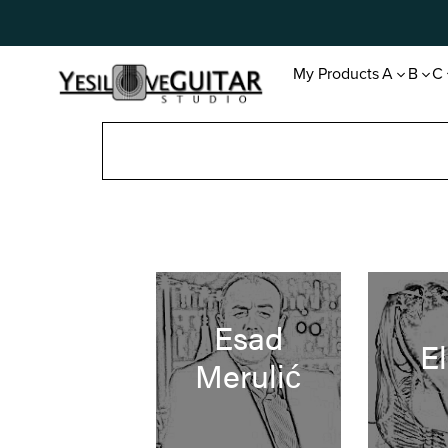
My Products
A
B
C
Esad
El
Merulić